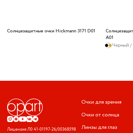
Солнцезащитные очки Hickmann 3171 D01
Солнцезащит
A01
Черный /
Очки для зрения
Очки от солнца
Линзы для глаз
Лицензия
Л0 41-01197-26/00368598