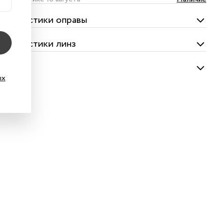
актеристики оправы
актеристики линз
ество
ых