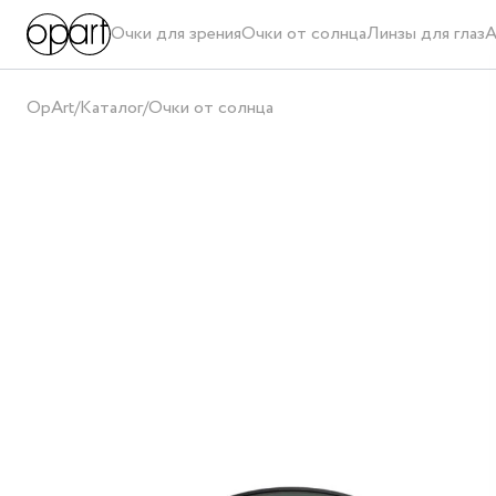
Очки для зрения
Очки от солнца
Линзы для глаз
А
OpArt
/
Каталог
/
Очки от солнца