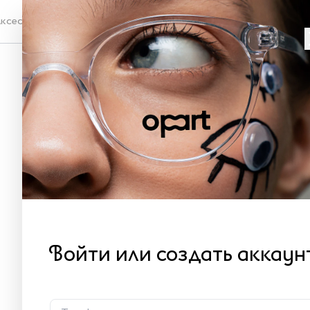
ксессуары
Проверка зрения
Со
43
L 
Как 
14
Войти или создать аккаун
Бу