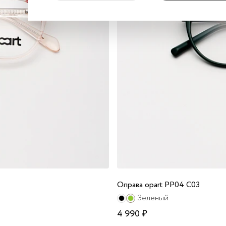
Оправа opart PP04 C03
Зеленый
4 990 ₽