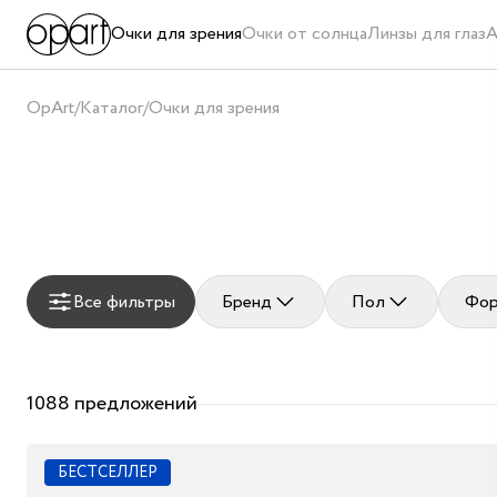
Очки для зрения
Очки от солнца
Линзы для глаз
А
OpArt
/
Каталог
/
Очки для зрения
Все фильтры
Бренд
Пол
Фор
1088 предложений
БЕСТСЕЛЛЕР