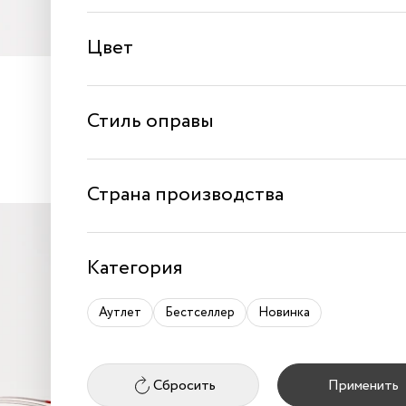
Цвет
Оправа opart CP05 T02
Прозрачный / Син
Стиль оправы
5 490 ₽
Страна производства
БЕСТСЕЛЛЕР
Категория
Аутлет
Бестселлер
Новинка
Сбросить
Применить