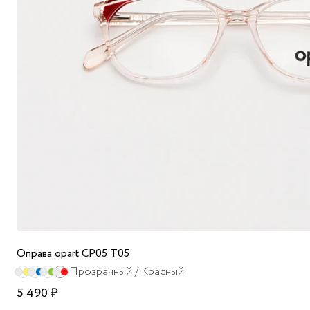
Оправа opart CP05 T05
Прозрачный / Красный
5 490 ₽