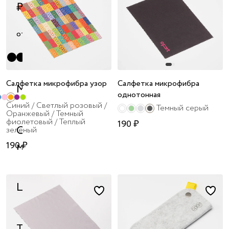
я принимаю
₽
условия
публичного
от
до
договора
и
политики
обработки
персональных
Салфетка микрофибра узор
Салфетка микрофибра
данных
Материал
однотонная
Синий / Светлый розовый /
Темный серый
Оранжевый / Темный
фиолетовый / Теплый
190 ₽
Объем,
зеленый
мл
190 ₽
Цвет