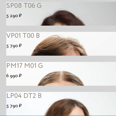
SP08 T06 G
5 290 ₽
VP01 T00 B
5 790 ₽
PM17 M01 G
6 990 ₽
LP04 DT2 B
5 790 ₽