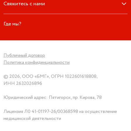
Свяжитесь с нами
Где мы?
Публичный договор
Политика конфиденциальности
© 2026, ООО «БМГ», ОГРН 1022601618808,
ИНН 2632026896
Юридический адрес: Пятигорск, пр. Кирова, 78
Лицензия
Л0 41-01197-26/00368598
на осуществление
медицинской деятельности