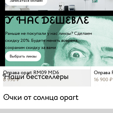
Записаться онлайн
У НАС ДЕШЕВЛЕ
Раньше не покупали у нас линзы? Сделаем
скидку 20%. Будете менять вовремя,
сохраним скидку за вами
Выбрать линзы
Оправа opart RM09 MD6
Оправа 
Наши бестселлеры
8 990 ₽
16 900 ₽
Очки от солнца opart