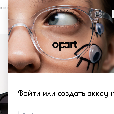
ксессуары
Проверка зрения
Со
WP
Ч
L 
Как 
5 
Войти или создать аккаун
Бу