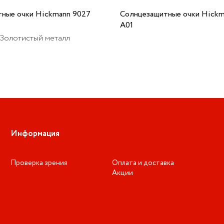
ные очки Hickmann 9027
Солнцезащитные очки Hickm
A01
 Золотистый металл
Информация
Проверка зрения
Оплата и доставка
Акции