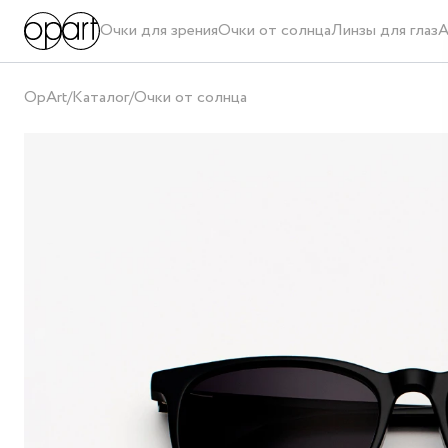
Очки для зрения
Очки от солнца
Линзы для глаз
А
OpArt
/
Каталог
/
Очки от солнца