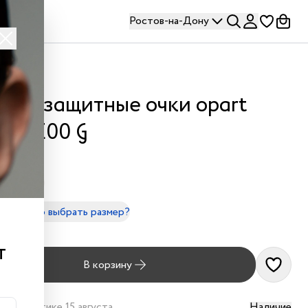
Ростов-на-Дону
лнцезащитные очки opart
01 C00 G
ерный
- 135mm
правильно выбрать размер?
490 ₽
т
В корзину
дет в оптике 15 августа
Наличие