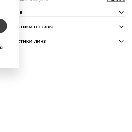
омплекте
актеристики оправы
актеристики линз
ых