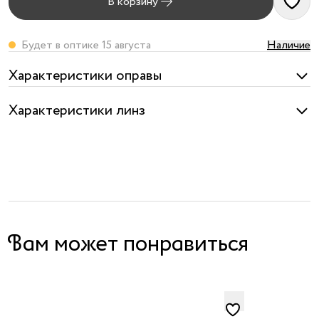
В корзину
я принимаю
условия
публичного
Будет в оптике 15 августа
Наличие
договора
и
политики
Характеристики оправы
обработки
персональных
Характеристики линз
данных
Вам может понравиться