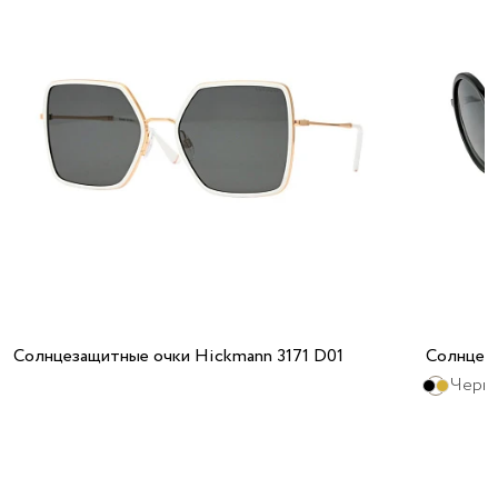
Солнцезащитные очки Hickmann 3171 D01
Солнцез
Черны