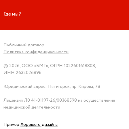
Где мы?
Публичный договор
Политика конфиденциальности
© 2026, ООО «БМГ», ОГРН 1022601618808,
ИНН 2632026896
Юридический адрес: Пятигорск, пр. Кирова, 78
Лицензия
Л0 41-01197-26/00368598
на осуществление
медицинской деятельности
Пример
Хорошего дизайна