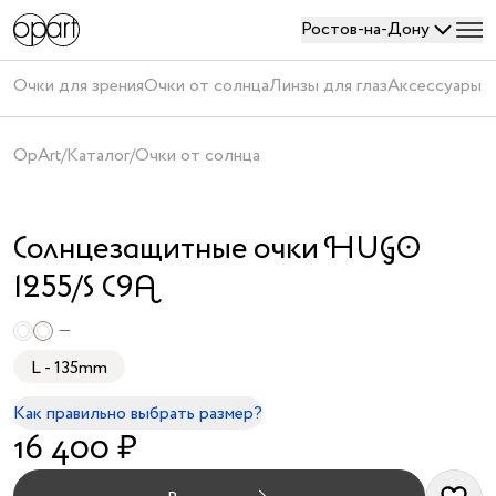
Ростов-на-Дону
Войти
Очки для зрения
Очки от солнца
Линзы для глаз
Аксессуары
П
или
создать
OpArt
/
Каталог
/
Очки от солнца
аккаунт
АУТЛЕТ
Солнцезащитные очки HUGO
1255/S C9A
—
L - 135mm
Получить
код
Как правильно выбрать размер?
16 400 ₽
Создавая
аккаунт,