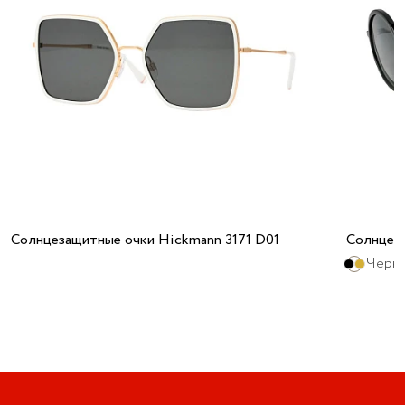
Солнцезащитные очки Hickmann 3171 D01
Солнцез
Черны