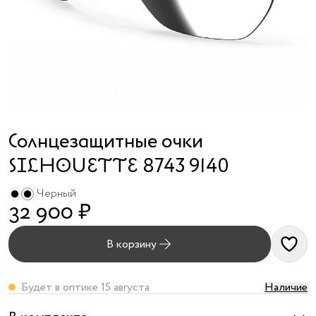
я принимаю
условия
публичного
договора
и
политики
обработки
персональных
данных
Солнцезащитные очки
SILHOUETTE 8743 9140
Черный
32 900 ₽
В корзину
Будет в оптике 15 августа
Наличие