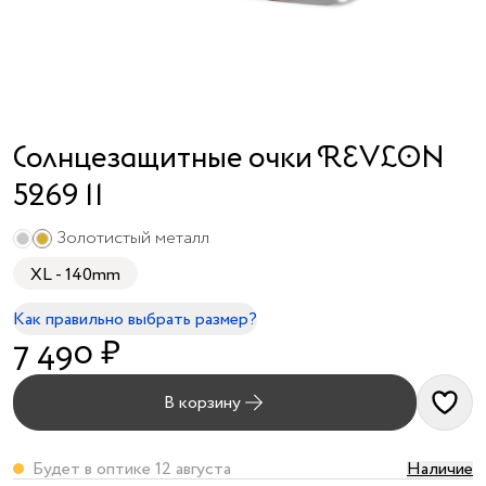
я принимаю
условия
публичного
договора
и
политики
обработки
Солнцезащитные очки REVLON
персональных
данных
5269 11
Золотистый металл
XL - 140mm
Как правильно выбрать размер?
7 490 ₽
В корзину
Будет в оптике 12 августа
Наличие