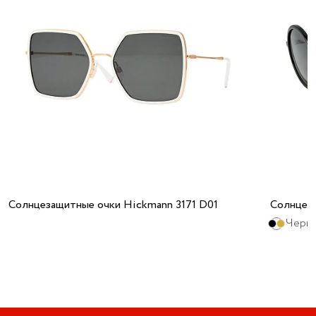
Солнцезащитные очки Hickmann 3171 D01
Солнцез
Черны