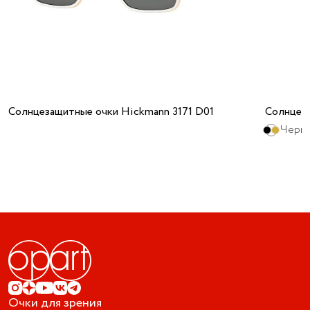
Солнцезащитные очки Hickmann 3171 D01
Солнцез
Черны
Очки для зрения