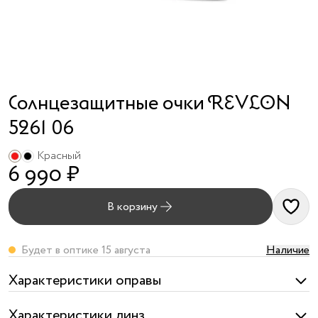
я принимаю
условия
публичного
договора
и
политики
обработки
Солнцезащитные очки REVLON
персональных
данных
5261 06
Красный
6 990 ₽
В корзину
Будет в оптике 15 августа
Наличие
Характеристики оправы
Характеристики линз