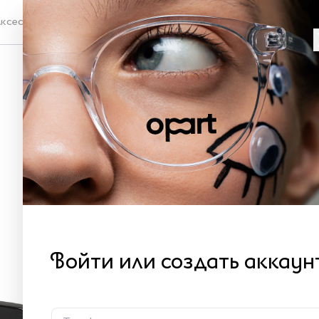
ксессуары
Проверка зрения
Со
52
XL
Как 
7 
Войти или создать аккаун
В 