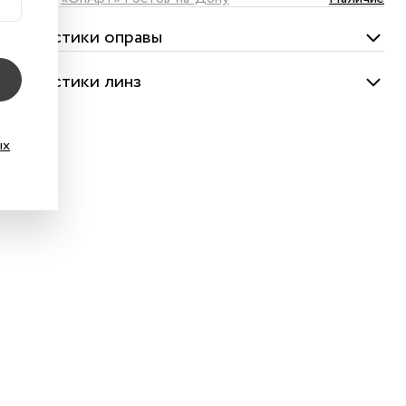
актеристики оправы
актеристики линз
ых