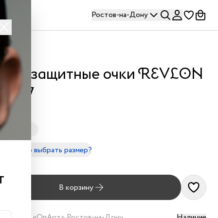
Ростов-на-Дону
лнцезащитные очки REVLON
55 07
Черный
 - 140mm
правильно выбрать размер?
490 ₽
т
В корзину
наличии в
«ОпАрт» Ростов-на-Дону
Наличие