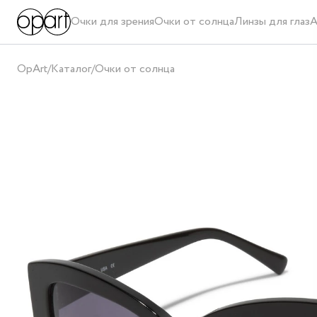
Очки для зрения
Очки от солнца
Линзы для глаз
А
OpArt
/
Каталог
/
Очки от солнца