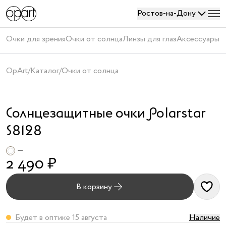
Ростов-на-Дону
Войти
Очки для зрения
Очки от солнца
Линзы для глаз
Аксессуары
П
или
создать
OpArt
/
Каталог
/
Очки от солнца
аккаунт
АУТЛЕТ
Солнцезащитные очки Polarstar
S8128
—
2 490 ₽
Получить
код
В корзину
Создавая
Будет в оптике 15 августа
Наличие
аккаунт,