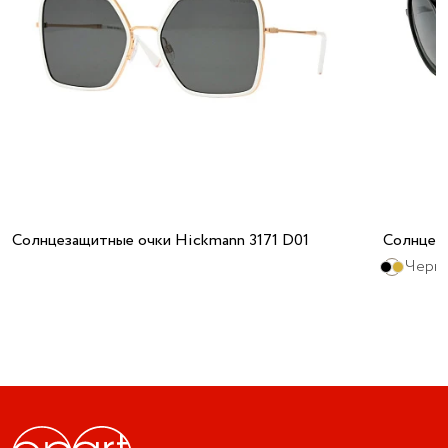
Солнцезащитные очки Hickmann 3171 D01
Солнцез
Черны