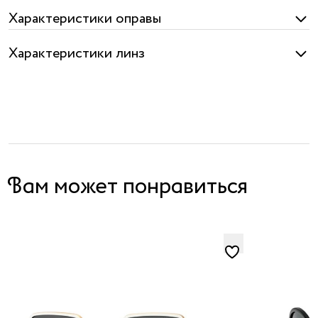
я принимаю
Характеристики оправы
условия
публичного
Характеристики линз
договора
и
политики
обработки
персональных
данных
Вам может понравиться