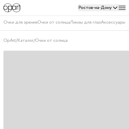
Ростов-на-Дону
Войти
Очки для зрения
Очки от солнца
Линзы для глаз
Аксессуары
П
или
создать
OpArt
/
Каталог
/
Очки от солнца
аккаунт
Получить
код
Создавая
аккаунт,