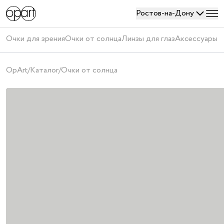
Ростов-на-Дону
Войти
Очки для зрения
Очки от солнца
Линзы для глаз
Аксессуары
П
или
создать
OpArt
/
Каталог
/
Очки от солнца
аккаунт
Получить
код
Создавая
аккаунт,