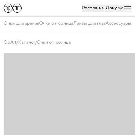
Ростов-на-Дону
Войти
Очки для зрения
Очки от солнца
Линзы для глаз
Аксессуары
П
или
создать
OpArt
/
Каталог
/
Очки от солнца
аккаунт
Получить
код
Создавая
аккаунт,