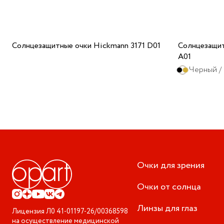
Солнцезащитные очки Hickmann 3171 D01
Солнцезащит
A01
Черный /
Очки для зрения
Очки от солнца
Линзы для глаз
Лицензия
Л0 41-01197-26/00368598
на осуществление медицинской