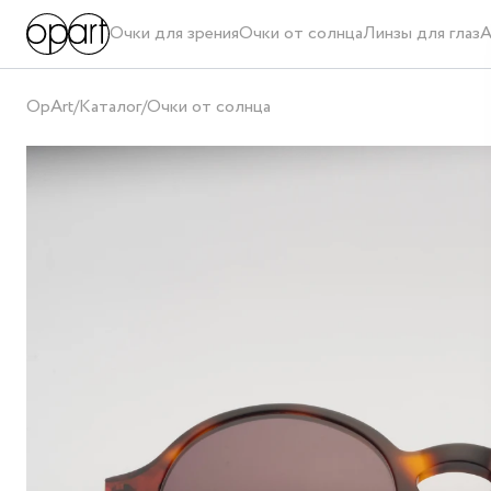
Очки для зрения
Очки от солнца
Линзы для глаз
А
OpArt
/
Каталог
/
Очки от солнца