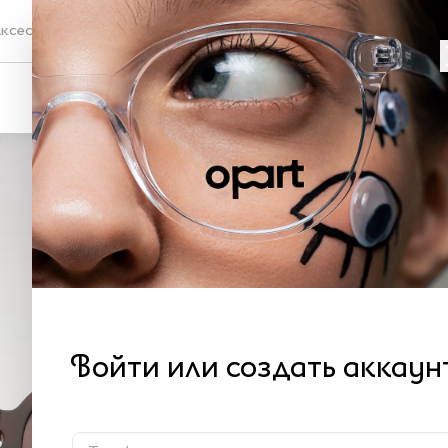
ксессуары
Проверка зрения
Со
OP
L 
Как 
4 
Войти или создать аккаун
В 