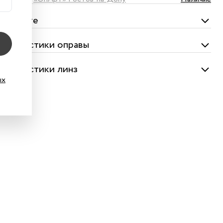
омплекте
актеристики оправы
актеристики линз
ых