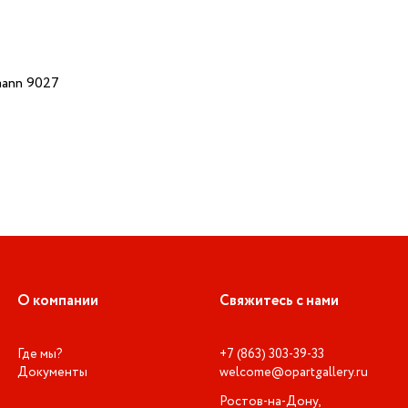
ann 9027
О компании
Свяжитесь с нами
Где мы?
+7 (863) 303-39-33
Документы
welcome@opartgallery.ru
Ростов-на-Дону,