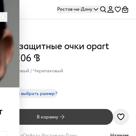
Ростов-на-Дону
лнцезащитные очки opart
03 C06 B
Бордовый / Черепаховый
- 135mm
правильно выбрать размер?
790 ₽
т
В корзину
наличии в
«ОпАрт» Ростов-на-Дону
Наличие