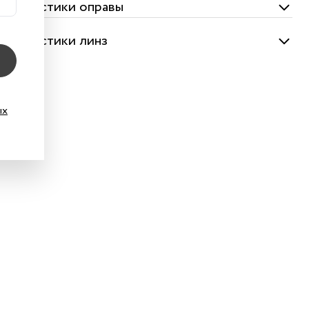
актеристики оправы
актеристики линз
ых