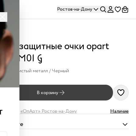
Ростов-на-Дону
лнцезащитные очки opart
06 M01 G
Серебристый металл / Черный
490 ₽
В корзину
т
наличии в
«ОпАрт» Ростов-на-Дону
Наличие
омплекте