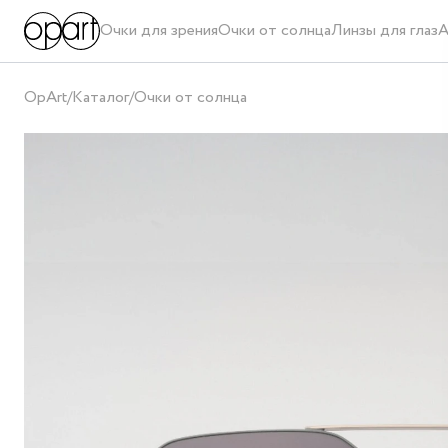
Очки для зрения
Очки от солнца
Линзы для глаз
А
OpArt
/
Каталог
/
Очки от солнца