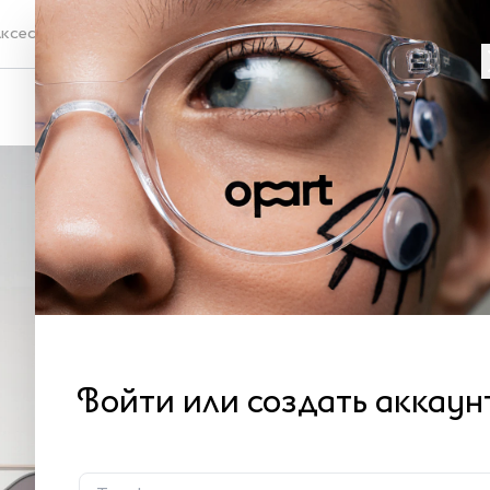
ксессуары
Проверка зрения
Со
DM
7 
Войти или создать аккаун
В 
В к