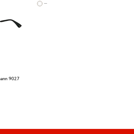
—
ann 9027