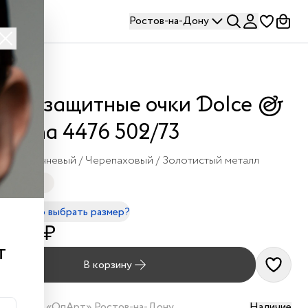
Ростов-на-Дону
лнцезащитные очки Dolce &
bbana 4476 502/73
Коричневый / Черепаховый / Золотистый металл
 - 140mm
правильно выбрать размер?
 900 ₽
т
В корзину
наличии в
«ОпАрт» Ростов-на-Дону
Наличие