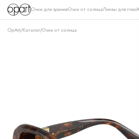
Очки для зрения
Очки от солнца
Линзы для глаз
А
OpArt
/
Каталог
/
Очки от солнца