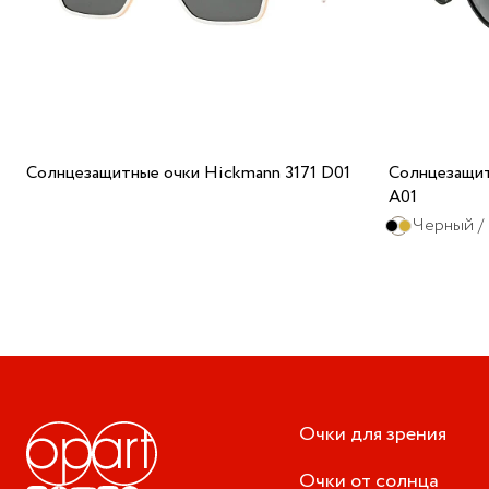
Солнцезащитные очки Hickmann 3171 D01
Солнцезащит
A01
Черный /
Очки для зрения
Очки от солнца