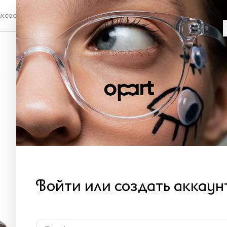
ксессуары
Проверка зрения
Со
Ga
XL
Как 
33
Войти или создать аккаун
В 