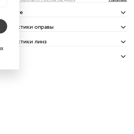
омплекте
актеристики оправы
актеристики линз
ых
ество