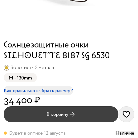
я принимаю
условия
публичного
договора
и
политики
обработки
Солнцезащитные очки
персональных
данных
SILHOUETTE 8187 SG 6530
Золотистый металл
M - 130mm
Как правильно выбрать размер?
34 400 ₽
В корзину
Будет в оптике 12 августа
Наличие