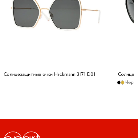
Солнцезащитные очки Hickmann 3171 D01
Солнцез
Черны