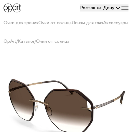
Ростов-на-Дону
Войти
Очки для зрения
Очки от солнца
Линзы для глаз
Аксессуары
П
или
создать
OpArt
/
Каталог
/
Очки от солнца
аккаунт
Получить
код
Создавая
аккаунт,