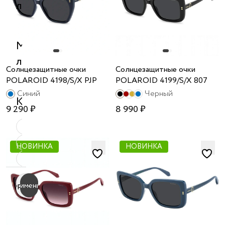
линз
Материал
линз
Солнцезащитные очки
Солнцезащитные очки
POLAROID 4198/S/X PJP
POLAROID 4199/S/X 807
Синий
Черный
Категория
9 290 ₽
8 990 ₽
Бестселлер
Новинка
НОВИНКА
НОВИНКА
Уценка
Сбросить
Применить