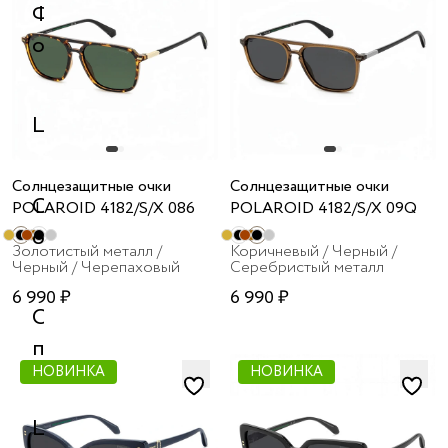
Форма
оправы
Цвет
Солнцезащитные очки
Солнцезащитные очки
Стиль
POLAROID 4182/S/X 086
POLAROID 4182/S/X 09Q
оправы
Золотистый металл /
Коричневый / Черный /
Черный / Черепаховый
Серебристый металл
6 990 ₽
6 990 ₽
Страна
производства
НОВИНКА
НОВИНКА
Цвет