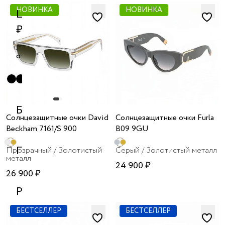
я принимаю
НОВИНКА
НОВИНКА
Цена,
условия
публичного
₽
договора
и
политики
от
до
обработки
персональных
данных
Бренд
Солнцезащитные очки David
Солнцезащитные очки Furla
Beckham 7161/S 900
B09 9GU
Пол
Прозрачный / Золотистый
Cерый / Золотистый металл
металл
24 900 ₽
26 900 ₽
Размер
БЕСТСЕЛЛЕР
БЕСТСЕЛЛЕР