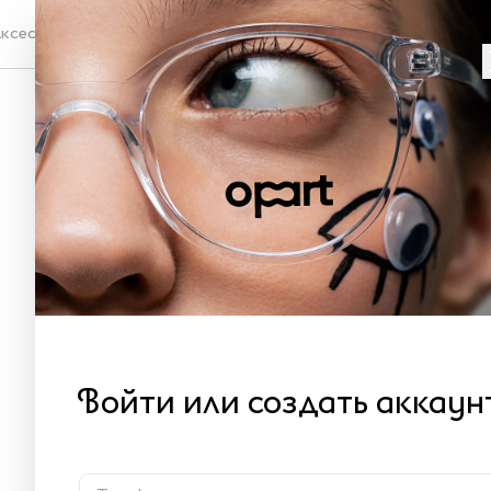
ксессуары
Проверка зрения
О
XL
Как 
12
Войти или создать аккаун
В 