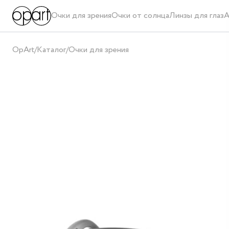
Очки для зрения
Очки от солнца
Линзы для глаз
А
OpArt
/
Каталог
/
Очки для зрения