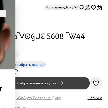
Ростов-на-Дону
права VOGUE 5608 W44
Черный
 - 140mm
правильно выбрать размер?
 700 ₽
Выбрать линзы и купить
т
наличии в
«ОпАрт» Ростов-на-Дону
Наличие