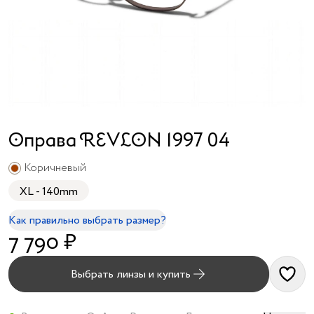
я принимаю
условия
публичного
договора
и
политики
обработки
персональных
данных
Оправа REVLON 1997 04
Коричневый
XL - 140mm
Как правильно выбрать размер?
7 790 ₽
Выбрать линзы и купить