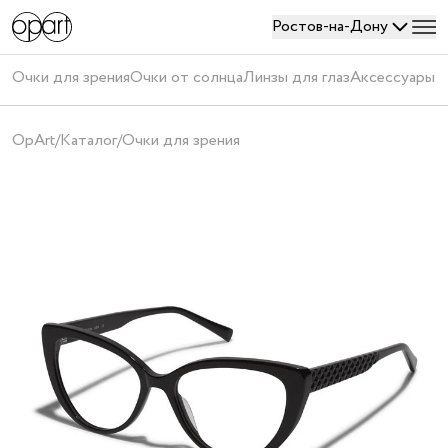
Ростов-на-Дону
Войти
Очки для зрения
Очки от солнца
Линзы для глаз
Аксессуары
П
или
создать
OpArt
/
Каталог
/
Очки для зрения
аккаунт
Получить
код
Создавая
аккаунт,