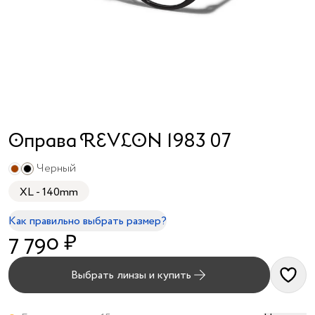
я принимаю
условия
публичного
договора
и
политики
обработки
персональных
данных
Оправа REVLON 1983 07
Черный
XL - 140mm
Как правильно выбрать размер?
7 790 ₽
Выбрать линзы и купить