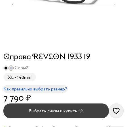
я принимаю
условия
публичного
договора
и
политики
обработки
персональных
данных
Оправа REVLON 1933 12
Cерый
XL - 140mm
Как правильно выбрать размер?
7 790 ₽
Выбрать линзы и купить