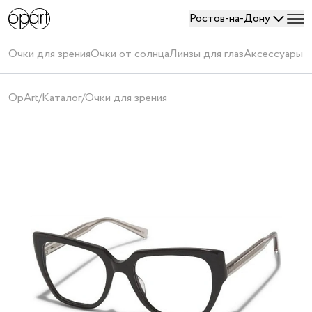
Ростов-на-Дону
Войти
Очки для зрения
Очки от солнца
Линзы для глаз
Аксессуары
П
или
создать
OpArt
/
Каталог
/
Очки для зрения
аккаунт
Получить
код
Создавая
аккаунт,