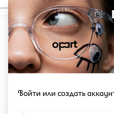
ксессуары
Проверка зрения
БЕ
Оп
M 
Как 
16
Войти или создать аккаун
В 