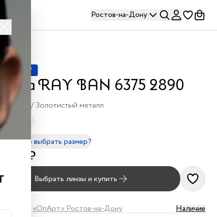
Ростов-на-Дону
СТСЕЛЛЕР
рава RAY BAN 6375 2890
Черный / Золотистый металл
- 130mm
правильно выбрать размер?
 700 ₽
т
Выбрать линзы и купить
наличии в
«ОпАрт» Ростов-на-Дону
Наличие