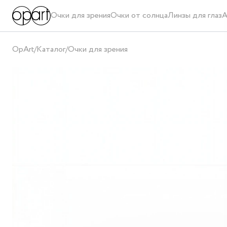
Очки для зрения
Очки от солнца
Линзы для глаз
А
OpArt
/
Каталог
/
Очки для зрения