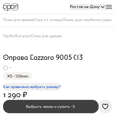
Ростов-на-Дону
Войти
Очки для зрения
Очки от солнца
Линзы для глаз
Аксессуары
П
или
создать
OpArt
/
Каталог
/
Очки для зрения
аккаунт
АУТЛЕТ
Оправа Lazzaro 9005 C13
—
XS - 120mm
Как правильно выбрать размер?
Получить
1 290 ₽
код
Создавая
Выбрать линзы и купить
аккаунт,