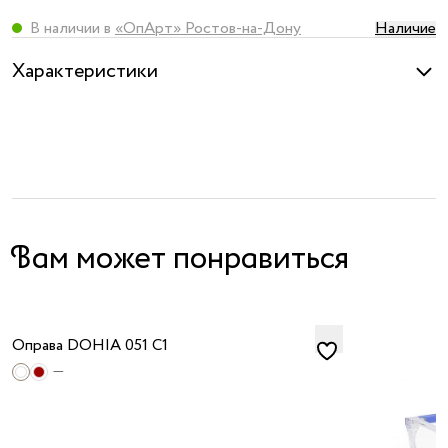
я принимаю
В наличии в
«ОпАрт» Ростов-на-Дону
Наличие
условия
публичного
Характеристики
договора
и
политики
обработки
персональных
данных
Вам может понравиться
Оправа DOHIA 051 C1
—