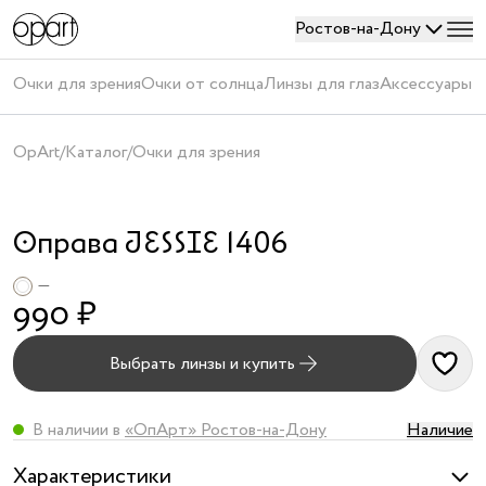
Ростов-на-Дону
Войти
Очки для зрения
Очки от солнца
Линзы для глаз
Аксессуары
П
или
создать
OpArt
/
Каталог
/
Очки для зрения
аккаунт
АУТЛЕТ
Оправа JESSIE 1406
—
990 ₽
Выбрать линзы и купить
Получить
код
В наличии в
«ОпАрт» Ростов-на-Дону
Наличие
Создавая
Характеристики
аккаунт,