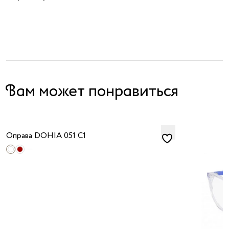
я принимаю
условия
публичного
договора
и
политики
обработки
персональных
данных
Вам может понравиться
Оправа DOHIA 051 C1
—