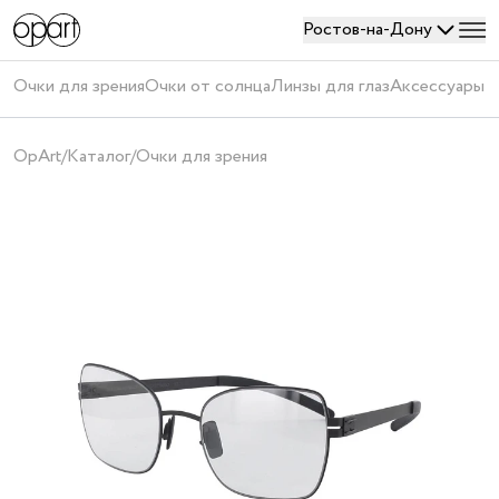
Ростов-на-Дону
Войти
Очки для зрения
Очки от солнца
Линзы для глаз
Аксессуары
П
или
создать
OpArt
/
Каталог
/
Очки для зрения
аккаунт
Получить
код
Создавая
аккаунт,