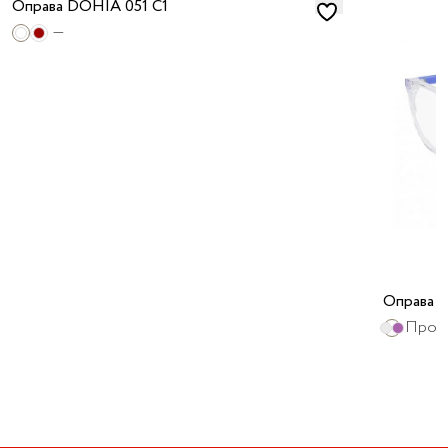
Оправа DOHIA 051 C1
—
Оправа 
Проз