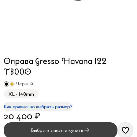
я принимаю
условия
публичного
договора
и
политики
обработки
персональных
данных
Оправа Gresso Havana 122
TB00O
Черный
XL - 140mm
Как правильно выбрать размер?
20 400 ₽
Выбрать линзы и купить