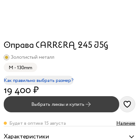
я принимаю
условия
публичного
договора
и
политики
обработки
Оправа CARRERA 245 J5G
персональных
данных
Золотистый металл
M - 130mm
Как правильно выбрать размер?
19 400 ₽
Выбрать линзы и купить
Будет в оптике 15 августа
Наличие
Характеристики