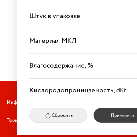
Срок ношения 2 недели
Штук в упаковке
Штук в упаковке 6
Цилиндр (Cyl)
-1.25
Ось (Ax)
10
Радиус кривизны (BC)
8.5
Материал МКЛ
2 370 ₽
Влагосодержание, %
Кислородопроницаемость, dKt
Информация
Сбросить
Применить
Проверка зрения
Оплата и доставка
Акции