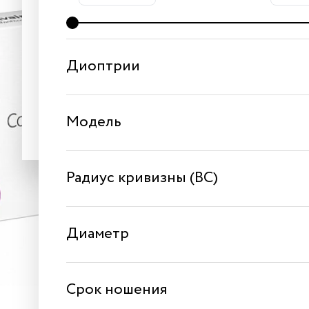
Получить код
Диоптрии
Создавая аккаунт, я принимаю условия
публичного
договора
и
политики обработки персональных данн
Модель
Радиус кривизны (BC)
Диаметр
Срок ношения
Avaira Vitality Toric