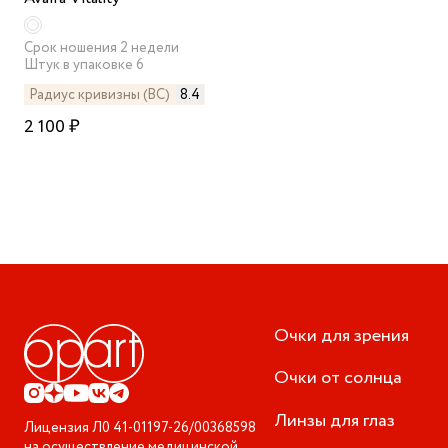
Срок ношения 2 недели
Штук в упаковке 6
Радиус кривизны (BC)
8.4
2 100 ₽
Очки для зрения
Очки от солнца
Линзы для глаз
Лицензия
Л0 41-01197-26/00368598
на осуществление медицинской