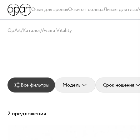
Очки для зрения
Очки от солнца
Линзы для глаз
А
OpArt
/
Каталог
/
Avaira Vitality
Все фильтры
Модель
Срок ношения
2 предложения