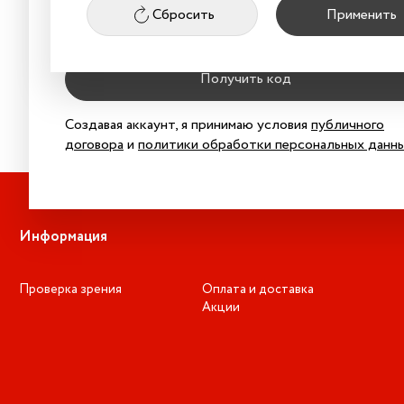
Товары не найдены
Сбросить
Применить
Получить код
Создавая аккаунт, я принимаю условия
публичного
договора
и
политики обработки персональных данн
Информация
Проверка зрения
Оплата и доставка
Акции