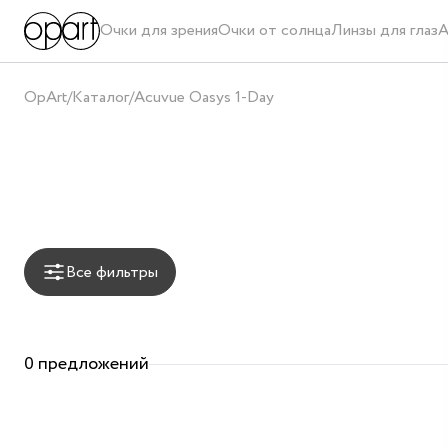
Очки для зрения
Очки от солнца
Линзы для глаз
А
OpArt
/
Каталог
/
Acuvue Oasys 1-Day
Все фильтры
0 предложений