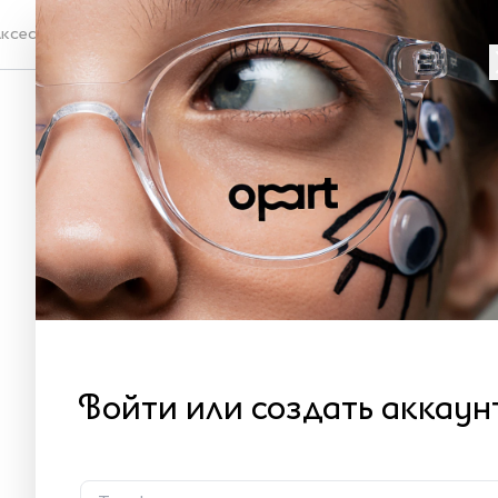
ксессуары
Проверка зрения
Ко
90
Бу
Хар
Войти или создать аккаун