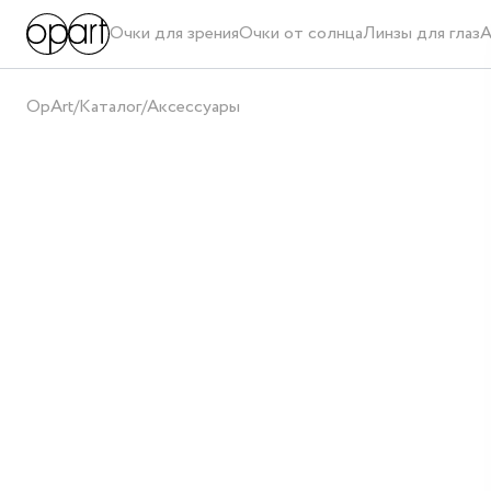
Очки для зрения
Очки от солнца
Линзы для глаз
А
OpArt
/
Каталог
/
Аксессуары