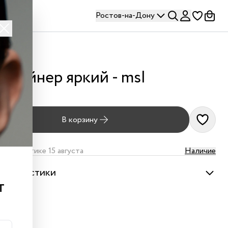
Ростов-на-Дону
нтейнер яркий - msl
 ₽
В корзину
дет в оптике 15 августа
Наличие
актеристики
т